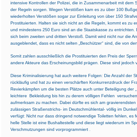
intensive Kontrollen der Polizei, die in Zusammenarbeit mit dem
der Regeln sorgen. Wegen Verstößen kam es zu über 100 Bußge
wiederholten Verstößen sogar zur Einleitung von über 150 Strafv
Prostituierten. Halten sie sich nicht an die Regeln, kommt es z
und mindestens 250 Euro sind an die Staatskasse zu entrichten. 
sich beim zweiten und dritten Verstoß. Damit wird nicht nur die A
ausgeblendet, dass es nicht selten „Beschützer“ sind, die von d
Somit zahlen ausschließlich die Prostituierten den Preis der Sp
andere Akteure das Erscheinungsbild prägen. Diese sind jedoch vö
Diese Kriminalisierung hat auch weitere Folgen: Die Anzahl der Str
rückläufig und hat zu einen verschärften Konkurrenzdruck der Fr
Revierkämpfen um die besten Plätze auch unter Beteiligung der 
leichtere Bekleidung bis hin zu derem völligen Fehlen versuchen
aufmerksam zu machen. Dabei dürfte es sich am gravierendsten 
zulässigen Straßenstrichs- im Deutschmühlental- völlig im Dunkeln 
verfügt: Nicht nur dass dringend notwendige Toiletten fehlen, es f
helle Stelle ist eine Bushaltestelle und diese liegt wiederum im 
Verschmutzungen sind vorprogrammiert .